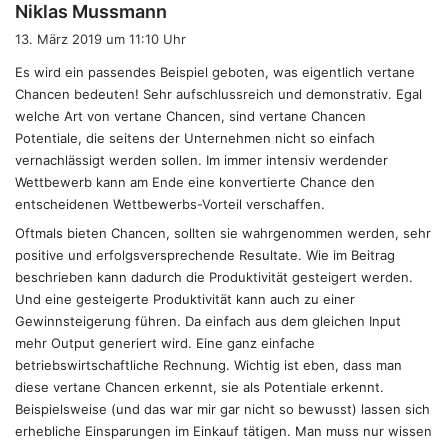
s
Niklas Mussmann
a
13. März 2019 um 11:10 Uhr
g
Es wird ein passendes Beispiel geboten, was eigentlich vertane
t
Chancen bedeuten! Sehr aufschlussreich und demonstrativ. Egal
:
welche Art von vertane Chancen, sind vertane Chancen
Potentiale, die seitens der Unternehmen nicht so einfach
vernachlässigt werden sollen. Im immer intensiv werdender
Wettbewerb kann am Ende eine konvertierte Chance den
entscheidenen Wettbewerbs-Vorteil verschaffen.
Oftmals bieten Chancen, sollten sie wahrgenommen werden, sehr
positive und erfolgsversprechende Resultate. Wie im Beitrag
beschrieben kann dadurch die Produktivität gesteigert werden.
Und eine gesteigerte Produktivität kann auch zu einer
Gewinnsteigerung führen. Da einfach aus dem gleichen Input
mehr Output generiert wird. Eine ganz einfache
betriebswirtschaftliche Rechnung. Wichtig ist eben, dass man
diese vertane Chancen erkennt, sie als Potentiale erkennt.
Beispielsweise (und das war mir gar nicht so bewusst) lassen sich
erhebliche Einsparungen im Einkauf tätigen. Man muss nur wissen