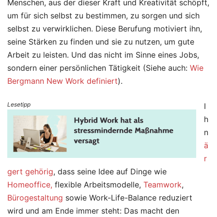
Menschen, aus der dieser Kraft und Kreativität schöpft,
um für sich selbst zu bestimmen, zu sorgen und sich
selbst zu verwirklichen. Diese Berufung motiviert ihn,
seine Stärken zu finden und sie zu nutzen, um gute
Arbeit zu leisten. Und das nicht im Sinne eines Jobs,
sondern einer persönlichen Tätigkeit (Siehe auch:
Wie
Bergmann New Work definiert
).
Lesetipp
I
h
n
ä
r
gert gehörig
, dass seine Idee auf Dinge wie
Homeoffice,
flexible Arbeitsmodelle,
Teamwork
,
Bürogestaltung
sowie Work-Life-Balance reduziert
wird und am Ende immer steht: Das macht den