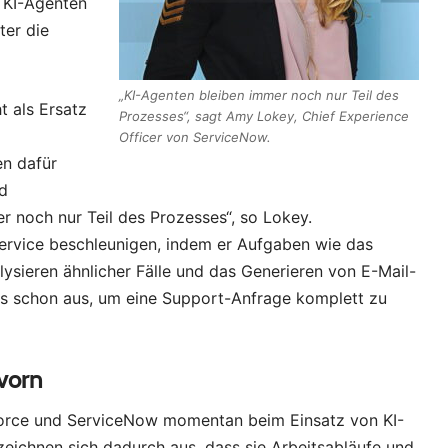
 KI-Agenten
ter die
„KI-Agenten bleiben immer noch nur Teil des
t als Ersatz
Prozesses“, sagt Amy Lokey, Chief Experience
Officer von ServiceNow.
en dafür
d
r noch nur Teil des Prozesses“, so Lokey.
ervice beschleunigen, indem er Aufgaben wie das
ysieren ähnlicher Fälle und das Generieren von E-Mail-
das schon aus, um eine Support-Anfrage komplett zu
vorn
sforce und ServiceNow momentan beim Einsatz von KI-
eichnen sich dadurch aus, dass sie Arbeitsabläufe und