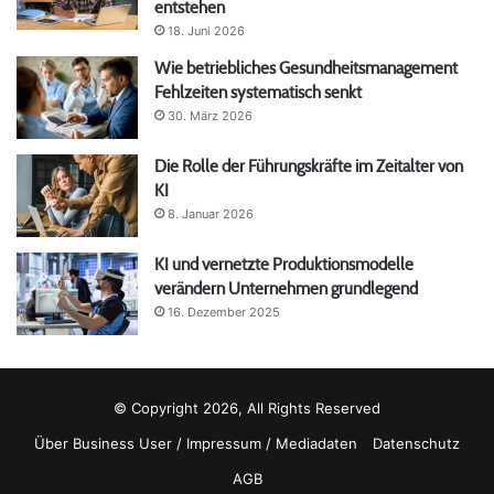
entstehen
18. Juni 2026
Wie betriebliches Gesundheitsmanagement
Fehlzeiten systematisch senkt
30. März 2026
Die Rolle der Führungskräfte im Zeitalter von
KI
8. Januar 2026
KI und vernetzte Produktionsmodelle
verändern Unternehmen grundlegend
16. Dezember 2025
© Copyright 2026, All Rights Reserved
Über Business User / Impressum / Mediadaten
Datenschutz
AGB