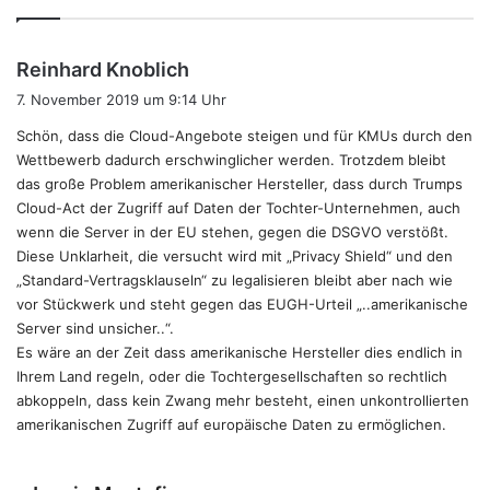
s
Reinhard Knoblich
a
7. November 2019 um 9:14 Uhr
g
Schön, dass die Cloud-Angebote steigen und für KMUs durch den
t
Wettbewerb dadurch erschwinglicher werden. Trotzdem bleibt
:
das große Problem amerikanischer Hersteller, dass durch Trumps
Cloud-Act der Zugriff auf Daten der Tochter-Unternehmen, auch
wenn die Server in der EU stehen, gegen die DSGVO verstößt.
Diese Unklarheit, die versucht wird mit „Privacy Shield“ und den
„Standard-Vertragsklauseln“ zu legalisieren bleibt aber nach wie
vor Stückwerk und steht gegen das EUGH-Urteil „..amerikanische
Server sind unsicher..“.
Es wäre an der Zeit dass amerikanische Hersteller dies endlich in
Ihrem Land regeln, oder die Tochtergesellschaften so rechtlich
abkoppeln, dass kein Zwang mehr besteht, einen unkontrollierten
amerikanischen Zugriff auf europäische Daten zu ermöglichen.
s