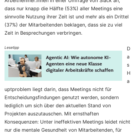
Arbeitnehmer:innen in einer Umfrage von Slack an,
dass nur knapp die Hälfte (53%) aller Meetings eine
sinnvolle Nutzung ihrer Zeit ist und mehr als ein Drittel
(37%) der Mitarbeitenden beklagen, dass sie zu viel
Zeit in Besprechungen verbringen.
Lesetipp
D
a
s
H
a
uptproblem liegt darin, dass Meetings nicht für
Entscheidungsfindungen genutzt werden, sondern
lediglich um sich über den aktuellen Stand von
Projekten auszutauschen. Mit ernsthaften
Konsequenzen: Unter ineffektiven Meetings leidet nicht
nur die mentale Gesundheit von Mitarbeitenden, für