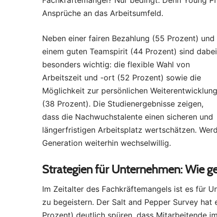
Fachkräftemangel? Nur bedingt. Denn Young Prof
Ansprüche an das Arbeitsumfeld.
Neben einer fairen Bezahlung (55 Prozent) und
einem guten Teamspirit (44 Prozent) sind dabei
besonders wichtig: die flexible Wahl von
Arbeitszeit und -ort (52 Prozent) sowie die
Möglichkeit zur persönlichen Weiterentwicklun
(38 Prozent). Die Studienergebnisse zeigen,
dass die Nachwuchstalente einen sicheren und
längerfristigen Arbeitsplatz wertschätzen. Werd
Generation weiterhin wechselwillig.
Strategien für Unternehmen: Wie g
Im Zeitalter des Fachkräftemangels ist es für 
zu begeistern. Der Salt and Pepper Survey hat e
Prozent) deutlich spüren, dass Mitarbeitende i