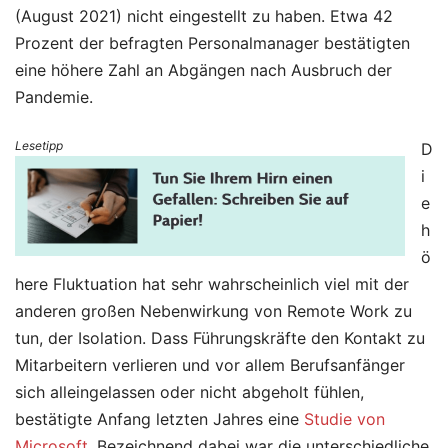
(August 2021) nicht eingestellt zu haben. Etwa 42
Prozent der befragten Personalmanager bestätigten
eine höhere Zahl an Abgängen nach Ausbruch der
Pandemie.
Lesetipp
D
i
e
h
ö
here Fluktuation hat sehr wahrscheinlich viel mit der
anderen großen Nebenwirkung von Remote Work zu
tun, der Isolation. Dass Führungskräfte den Kontakt zu
Mitarbeitern verlieren und vor allem Berufsanfänger
sich alleingelassen oder nicht abgeholt fühlen,
bestätigte Anfang letzten Jahres eine
Studie von
Microsoft
. Bezeichnend dabei war die unterschiedliche